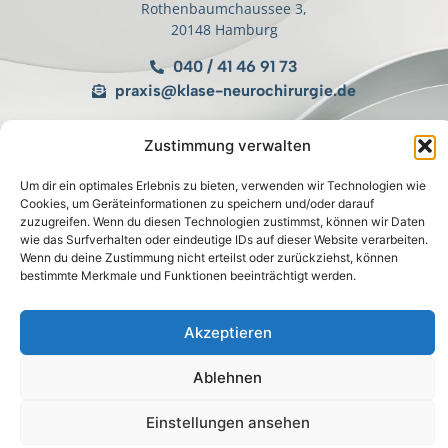
Rothenbaumchaussee 3,
20148 Hamburg
040 / 41 46 91 73
praxis@klase-neurochirurgie.de
Zustimmung verwalten
Öffnungszeiten:
Montag:
08:00 bis 11.00 Uhr & 15.00 bis 19.00 Uhr
Um dir ein optimales Erlebnis zu bieten, verwenden wir Technologien wie
Dienstag:
geschlossen
Cookies, um Geräteinformationen zu speichern und/oder darauf
Mittwoch:
08.00 bis 13.00 Uhr & 15.00 bis 17.00 Uhr
zuzugreifen. Wenn du diesen Technologien zustimmst, können wir Daten
Donnerstag:
08.00 bis 13.00 Uhr & 15.00 bis 19.00 Uhr
wie das Surfverhalten oder eindeutige IDs auf dieser Website verarbeiten.
Freitag:
nach Vereinbarung
Wenn du deine Zustimmung nicht erteilst oder zurückziehst, können
bestimmte Merkmale und Funktionen beeinträchtigt werden.
Akzeptieren
Ablehnen
Einstellungen ansehen