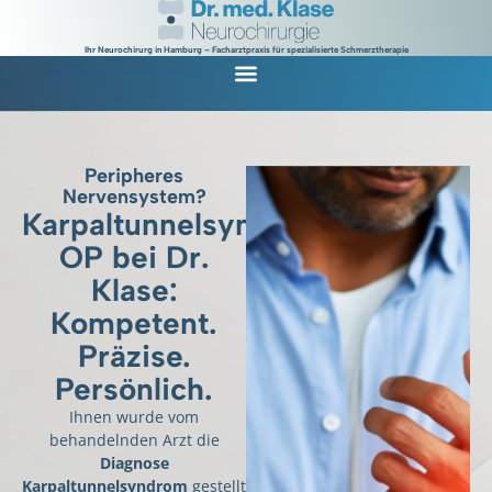
Ihr Neurochirurg in Hamburg – Facharztpraxis für spezialisierte Schmerztherapie
Peripheres
Nervensystem?
Karpaltunnelsyndrom-
OP bei Dr.
Klase:
Kompetent.
Präzise.
Persönlich.
Ihnen wurde vom
behandelnden Arzt die
Diagnose
Karpaltunnelsyndrom
gestellt