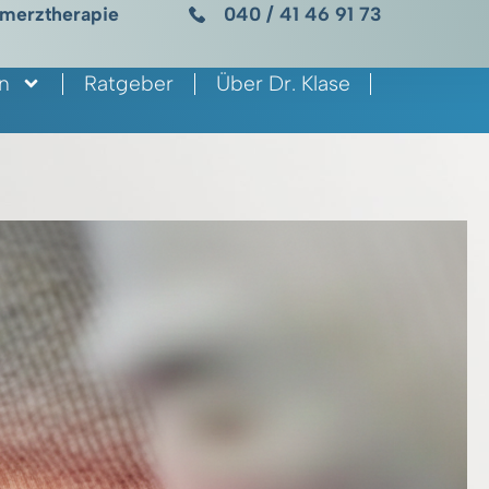
hmerztherapie
040 / 41 46 91 73
n
Ratgeber
Über Dr. Klase