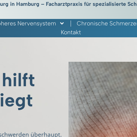
rurg in Hamburg – Facharztpraxis für spezialisierte Sc
pheres Nervensystem
Chronische Schmerze
Kontakt
hilft
iegt
eschwerden überhaupt.