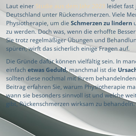
Laut einer
Studie aus dem Jahr 2023
leidet fast 
Deutschland unter Rückenschmerzen. Viele Me
Physiotherapie, um die
Schmerzen zu lindern
u
zu werden. Doch was, wenn die erhoffte Besser
Sie trotz regelmäßiger Übungen und Behandlung
spüren, wirft das sicherlich einige Fragen auf.
Die Gründe dafür können vielfältig sein. In ma
einfach
etwas Geduld
, manchmal ist die
Ursac
sollten diese nochmal mit Ihrem behandelnden 
Beitrag erfahren Sie, warum Physiotherapie ma
wann sie besonders sinnvoll ist und welche wei
gibt, Rückenschmerzen wirksam zu behandeln.